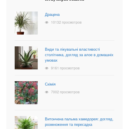
Драцена
10132 просмотров
Види та лікувальні властивості
столітника, догляд за алое в домашніх
умовах
9161 просмотров
Скімія
7002 просмотров
Витончена пальма хамедорея: догляд,
розмноження та пересадка