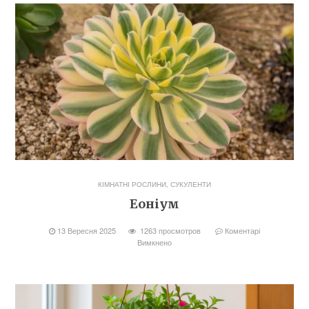
КІМНАТНІ РОСЛИНИ
,
СУКУЛЕНТИ
Еоніум
13 Вересня 2025
1263 просмотров
Коментарі
Вимкнено