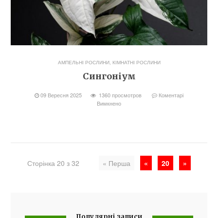
АМПЕЛЬНІ РОСЛИНИ
,
КІМНАТНІ РОСЛИНИ
Сингоніум
09 Вересня 2025
1360 просмотров
Коментарі
Вимкнено
Сторінка 20 з 32
« Перша
«
20
»
Популярні записи