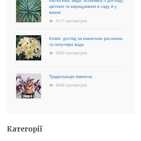
Квітка юка: види, особливості догляду,
цвітіння та вирощування в саду й у
вазоні
5117 просмотров
Клівія: догляд за кімнатною рослиною
та популярні види
5000 просмотров
Традесканція кімнатна
4908 просмотров
Категорії