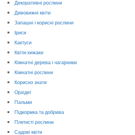
Декоративні рослини
Дивовижні квіти
Запашні і корисні рослини
Іриси
Кактуси
Квіти-хижаки
Кімнатні дерева і чагарники
Кімнатні рослини
Корисно знати
Орхідеї
Пальми
Підкормка та добрива
Плетисті рослини
Садові квіти