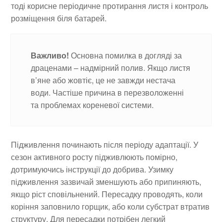
тоді корисне періодичне протирання листя і контроль
розміщення біля батарей.
Важливо!
Основна помилка в догляді за
драценами – надмірний полив. Якщо листя
в’яне або жовтіє, це не завжди нестача
води. Частіше причина в перезволоженні
та проблемах кореневої системи.
Підживлення починають після періоду адаптації. У
сезон активного росту підживлюють помірно,
дотримуючись інструкції до добрива. Узимку
підживлення зазвичай зменшують або припиняють,
якщо ріст сповільнений. Пересадку проводять, коли
коріння заповнило горщик, або коли субстрат втратив
структуру. Для пересадки потрібен легкий