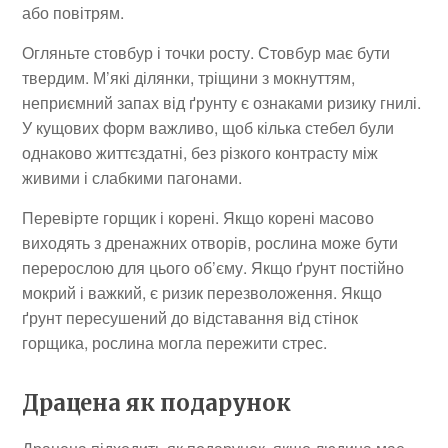
або повітрям.
Огляньте стовбур і точки росту. Стовбур має бути
твердим. М’які ділянки, тріщини з мокнуттям,
неприємний запах від ґрунту є ознаками ризику гнилі.
У кущових форм важливо, щоб кілька стебел були
однаково життєздатні, без різкого контрасту між
живими і слабкими пагонами.
Перевірте горщик і корені. Якщо корені масово
виходять з дренажних отворів, рослина може бути
перерослою для цього об’єму. Якщо ґрунт постійно
мокрий і важкий, є ризик перезволоження. Якщо
ґрунт пересушений до відставання від стінок
горщика, рослина могла пережити стрес.
Драцена як подарунок