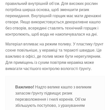
правильний внутрішній об’єм. Для високих рослин
потрібна ширша основа, щоб зменшити ризик
перекидання. Внутрішній горщик має мати дренажні
отвори. Якщо використовується декоративне кашпо
без отворів, всередині ставлять технічний горщик і
контролюють, щоб вода не накопичувалася на дні.
Матеріал впливає на режим поливу. У пластику ґрунт
сохне повільніше, у кераміці та теракоті швидше. Це
важливо в офісі, де полив може бути нерегулярним.
Для приміщень із сухим повітрям кераміка може
вимагати частішого контролю вологості ґрунту.
Важливо!
Надто велике кашпо з великим
запасом ґрунту підвищує ризик
перезволоження і гнилі коренів. Об’єм
збільшують поступово, з урахуванням