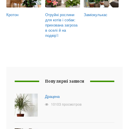
Кротон
Отруйні рослини
Заміокулькас
для котів і собак:
прихована загроза
в оселі й на
подвір’ї
Популярні записи
Драцена
10103 просмотров