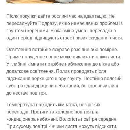
Після покупки дайте рослині час на адаптацію. Не
пересаджуйте її одразу, якщо немає явних проблем із
ґрунтом і коренями. Різка зміна умов і пересадка в
один період підвищують стрес і ризик скидання листя.
Освітлення потрібне яскраве розсіяне або помірне.
Пряме полуденне сонце може викликати опіки листя.
У глибині кімнати потрібне наближення до вікна або
додаткове освітлення. Полив проводять після
підсихання верхнього шару ґрунту. Постійно вологий
субстрат для драцени небажаний, бо корені чутливі
до нестачі повітря.
Температура підходить кімнатна, без різких
перепадів. Протяги та холодне повітря від
кондиціонера небажані. Вологість повітря середня.
При сухому повітрі кінчики листя можуть підсихати,