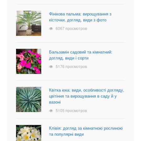
Фінікова пальма: вирощування з
кісточки, догляд, види з фото
6067 просмотров
Бальзамін садовий та кімнатний:
догляд, види і сорти
5176 просмотров
Квітка юка: види, особливості догляду,
цвітіння та вирощування в саду й у
вазоні
5105 просмотров
Клівія: догляд за кімнатною рослиною
та популярні види