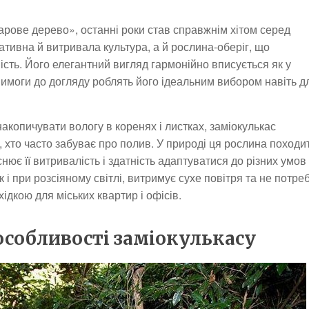
ларове дерево», останні роки став справжнім хітом серед
ативна й витривала культура, а й рослина-оберіг, що
ість. Його елегантний вигляд гармонійно вписується як у
ні вимоги до догляду роблять його ідеальним вибором навіть д
акопичувати вологу в коренях і листках, заміокулькас
, хто часто забуває про полив. У природі ця рослина походи
нює її витривалість і здатність адаптуватися до різних умов
к і при розсіяному світлі, витримує сухе повітря та не потре
ідкою для міських квартир і офісів.
 особливості заміокулькасу