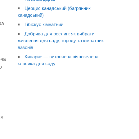
Церцис канадський (багрянник
канадський)
ра
Гібіскус кімнатний
Добрива для рослин: як вибрати
живлення для саду, городу та кімнатних
вазонів
Кипарис — витончена вічнозелена
оча
класика для саду
о
ся