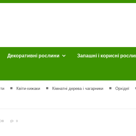
Декоративні рослини
Запашні і корисні росл
іти
Квіти-хижаки
Кімнатні дерева і чагарники
Орхідеї
ОТРОВ
0