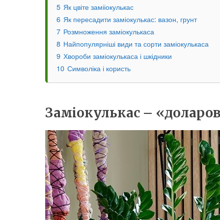
5
Як цвіте замііокулькас
6
Як пересадити заміокулькас: вазон, грунт
7
Розмноження заміокулькаса
8
Найпопулярніші види та сорти заміокулькаса
9
Хвороби заміокулькаса і шкідники
10
Символіка і користь
Заміокулькас – «доларов