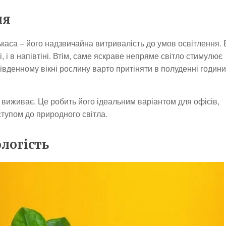
ня
каса – його надзвичайна витривалість до умов освітлення. 
, і в напівтіні. Втім, саме яскраве непряме світло стимулює
івденному вікні рослину варто притіняти в полуденні години
ле виживає. Це робить його ідеальним варіантом для офісів,
тупом до природного світла.
логість