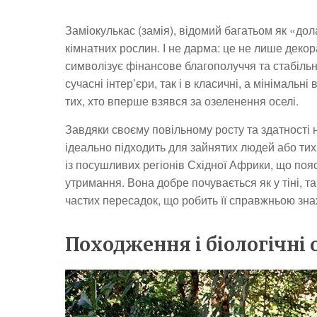
Заміокулькас (замія), відомий багатьом як «до
кімнатних рослин. І не дарма: це не лише декор
символізує фінансове благополуччя та стабільн
сучасні інтер’єри, так і в класичні, а мінімаль
тих, хто вперше взявся за озеленення оселі.
Завдяки своєму повільному росту та здатності н
ідеально підходить для зайнятих людей або тих
із посушливих регіонів Східної Африки, що пояс
утримання. Вона добре почувається як у тіні, та
частих пересадок, що робить її справжньою знах
Походження і біологічні