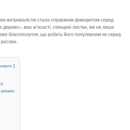
окою витривалістю стала справжнім фаворитом серед
 дерево», має м’ясисті, глянцеві листки, які не лише
сове благополуччя, що робить його популярним як серед
 рослин.
ховати
су
х умовах