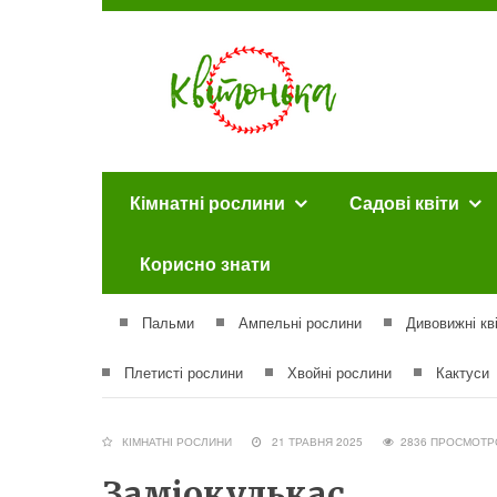
Кімнатні рослини
Садові квіти
Корисно знати
Пальми
Ампельні рослини
Дивовижні кв
Плетисті рослини
Хвойні рослини
Кактуси
КІМНАТНІ РОСЛИНИ
21 ТРАВНЯ 2025
2836 ПРОСМ
Заміокулькас