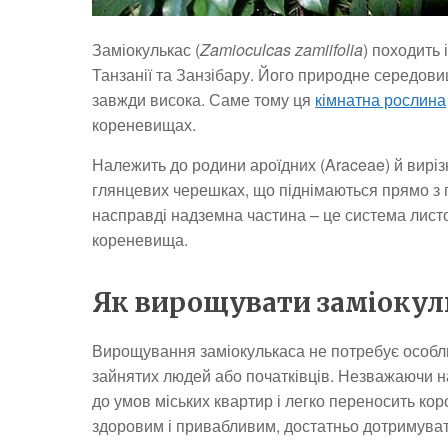
Заміокулькас (
Zamioculcas zamiifolia
) походить 
Танзанії та Занзібару. Його природне середови
завжди висока. Саме тому ця
кімнатна рослина
кореневищах.
Належить до родини ароїдних (Araceae) й вирі
глянцевих черешках, що піднімаються прямо з 
насправді надземна частина – це система лист
кореневища.
Як вирощувати заміокуль
Вирощування заміокулькаса не потребує особли
зайнятих людей або початківців. Незважаючи н
до умов міських квартир і легко переносить ко
здоровим і привабливим, достатньо дотримуват