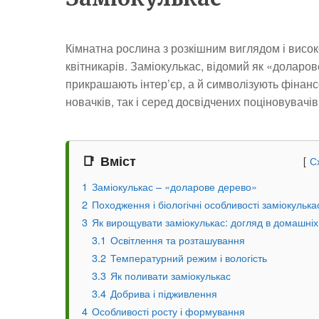
Кімнатна рослина з розкішним виглядом і вис
квітникарів. Заміокулькас, відомий як «доларове
прикрашають інтер’єр, а й символізують фінан
новачків, так і серед досвідчених поціновувачів
Вміст
С
1
Заміокулькас – «доларове дерево»
2
Походження і біологічні особливості заміокулька
3
Як вирощувати заміокулькас: догляд в домашні
3.1
Освітлення та розташування
3.2
Температурний режим і вологість
3.3
Як поливати заміокулькас
3.4
Добрива і підживлення
4
Особливості росту і формування