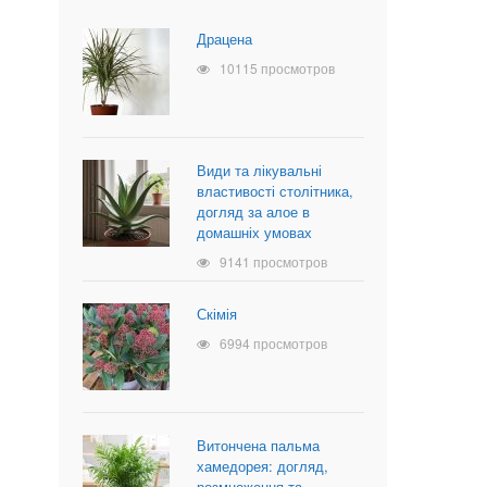
Драцена
10115 просмотров
Види та лікувальні
властивості столітника,
догляд за алое в
домашніх умовах
9141 просмотров
Скімія
6994 просмотров
Витончена пальма
хамедорея: догляд,
розмноження та