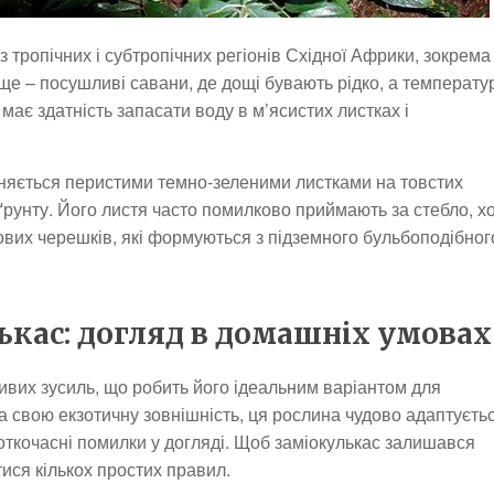
із тропічних і субтропічних регіонів Східної Африки, зокрема
ще – посушливі савани, де дощі бувають рідко, а температу
має здатність запасати воду в м’ясистих листках і
зняється перистими темно-зеленими листками на товстих
ґрунту. Його листя часто помилково приймають за стебло, х
ових черешків, які формуються з підземного бульбоподібног
кас: догляд в домашніх умовах
вих зусиль, що робить його ідеальним варіантом для
а свою екзотичну зовнішність, ця рослина чудово адаптуєть
роткочасні помилки у догляді. Щоб заміокулькас залишався
ися кількох простих правил.