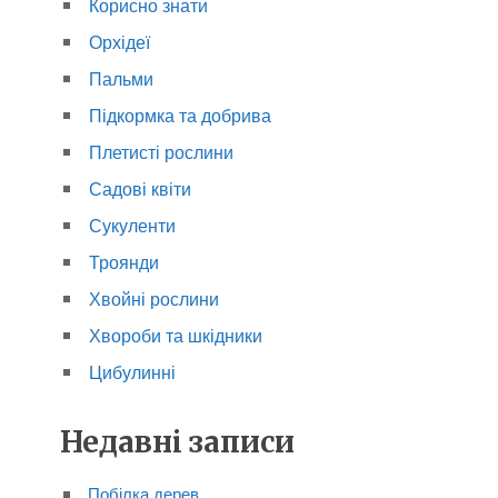
Корисно знати
Орхідеї
Пальми
Підкормка та добрива
Плетисті рослини
Садові квіти
Сукуленти
Троянди
Хвойні рослини
Хвороби та шкідники
Цибулинні
Недавні записи
Побілка дерев