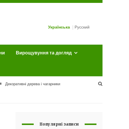
Українська
Русский
ини
Вирощувуння та догляд
Декоративні дерева і чагарники
Популярні записи