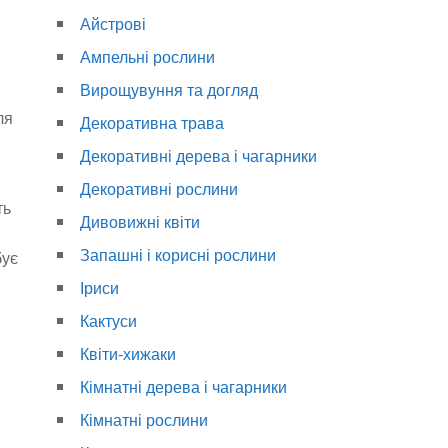
Айстрові
Ампельні рослини
Вирощувуння та догляд
ля
Декоративна трава
Декоративні дерева і чагарники
Декоративні рослини
ть
Дивовижні квіти
Запашні і корисні рослини
бує
Іриси
Кактуси
Квіти-хижаки
Кімнатні дерева і чагарники
Кімнатні рослини