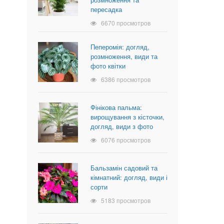
пересадка
6670 просмотров
Пеперомія: догляд,
розмноження, види та
фото квітки
6386 просмотров
Фінікова пальма:
вирощування з кісточки,
догляд, види з фото
6076 просмотров
Бальзамін садовий та
кімнатний: догляд, види і
сорти
5183 просмотров