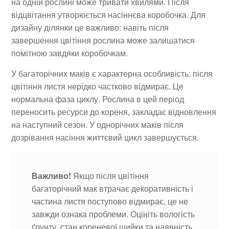
на одній рослині може тривати хвилями. Після
відцвітання утворюється насіннєва коробочка. Для
дизайну ділянки це важливо: навіть після
завершення цвітіння рослина може залишатися
помітною завдяки коробочкам.
У багаторічних маків є характерна особливість: після
цвітіння листя нерідко частково відмирає. Це
нормальна фаза циклу. Рослина в цей період
переносить ресурси до кореня, закладає відновлення
на наступний сезон. У однорічних маків після
дозрівання насіння життєвий цикл завершується.
Важливо!
Якщо після цвітіння
багаторічний мак втрачає декоративність і
частина листя поступово відмирає, це не
завжди ознака проблеми. Оцініть вологість
ґрунту, стан кореневої шийки та наявність