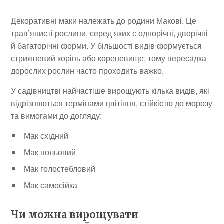
Декоративні маки належать до родини Макові. Це
трав’янисті рослини, серед яких є однорічні, дворічні
й багаторічні форми. У більшості видів формується
стрижневий корінь або кореневище, тому пересадка
дорослих рослин часто проходить важко.
У садівництві найчастіше вирощують кілька видів, які
відрізняються термінами цвітіння, стійкістю до морозу
та вимогами до догляду:
Мак східний
Мак польовий
Мак голостебловий
Мак самосійка
Чи можна вирощувати