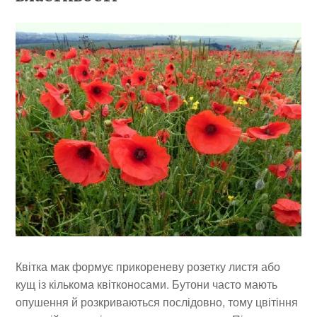
Квітка мак формує прикореневу розетку листя або
кущ із кількома квітконосами. Бутони часто мають
опушення й розкриваються послідовно, тому цвітіння