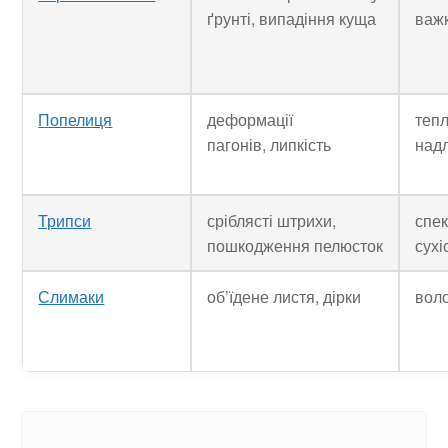
ґрунті, випадіння куща
важ
Попелиця
деформації
тепл
пагонів, липкість
над
Трипси
сріблясті штрихи,
спек
пошкодження пелюсток
сухі
Слимаки
об’їдене листя, дірки
воло