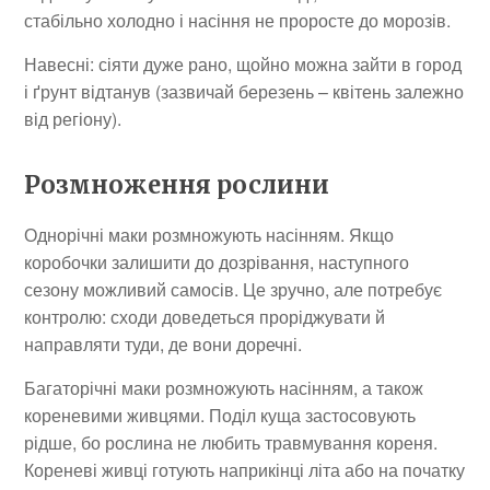
стабільно холодно і насіння не проросте до морозів.
Навесні: сіяти дуже рано, щойно можна зайти в город
і ґрунт відтанув (зазвичай березень – квітень залежно
від регіону).
Розмноження рослини
Однорічні маки розмножують насінням. Якщо
коробочки залишити до дозрівання, наступного
сезону можливий самосів. Це зручно, але потребує
контролю: сходи доведеться проріджувати й
направляти туди, де вони доречні.
Багаторічні маки розмножують насінням, а також
кореневими живцями. Поділ куща застосовують
рідше, бо рослина не любить травмування кореня.
Кореневі живці готують наприкінці літа або на початку