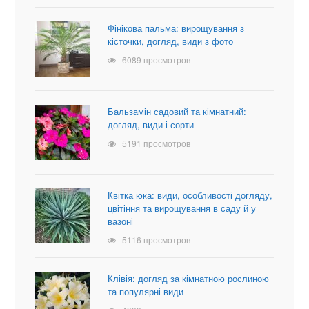
Фінікова пальма: вирощування з
кісточки, догляд, види з фото
6089 просмотров
Бальзамін садовий та кімнатний:
догляд, види і сорти
5191 просмотров
Квітка юка: види, особливості догляду,
цвітіння та вирощування в саду й у
вазоні
5116 просмотров
Клівія: догляд за кімнатною рослиною
та популярні види