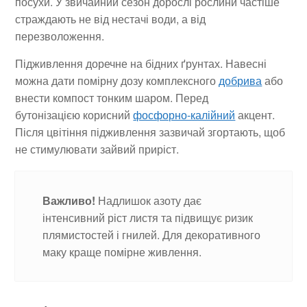
посухи. У звичайний сезон дорослі рослини частіше
страждають не від нестачі води, а від
перезволоження.
Підживлення доречне на бідних ґрунтах. Навесні
можна дати помірну дозу комплексного
добрива
або
внести компост тонким шаром. Перед
бутонізацією корисний
фосфорно-калійний
акцент.
Після цвітіння підживлення зазвичай згортають, щоб
не стимулювати зайвий приріст.
Важливо!
Надлишок азоту дає
інтенсивний ріст листя та підвищує ризик
плямистостей і гнилей. Для декоративного
маку краще помірне живлення.