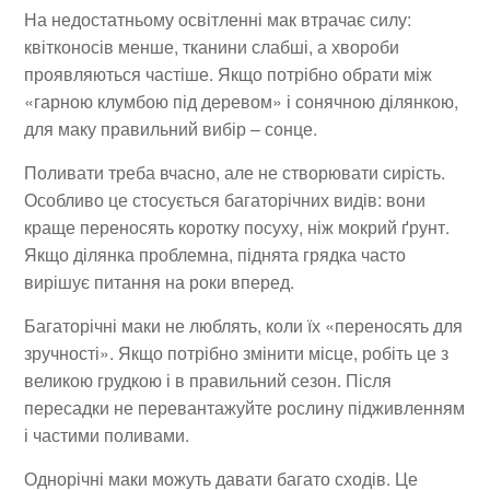
На недостатньому освітленні мак втрачає силу:
квітконосів менше, тканини слабші, а хвороби
проявляються частіше. Якщо потрібно обрати між
«гарною клумбою під деревом» і сонячною ділянкою,
для маку правильний вибір – сонце.
Поливати треба вчасно, але не створювати сирість.
Особливо це стосується багаторічних видів: вони
краще переносять коротку посуху, ніж мокрий ґрунт.
Якщо ділянка проблемна, піднята грядка часто
вирішує питання на роки вперед.
Багаторічні маки не люблять, коли їх «переносять для
зручності». Якщо потрібно змінити місце, робіть це з
великою грудкою і в правильний сезон. Після
пересадки не перевантажуйте рослину підживленням
і частими поливами.
Однорічні маки можуть давати багато сходів. Це