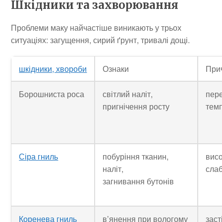
Шкідники та захворювання
Проблеми маку найчастіше виникають у трьох
ситуаціях: загущення, сирий ґрунт, тривалі дощі.
шкідники, хвороби
Ознаки
При
Борошниста роса
світлий наліт,
пер
пригнічення росту
тем
Сіра гниль
побуріння тканин,
висо
наліт,
слаб
загнивання бутонів
Коренева гниль
в’янення при вологому
заст