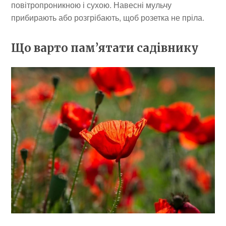
повітропроникною і сухою. Навесні мульчу
прибирають або розгрібають, щоб розетка не пріла.
Що варто пам’ятати садівнику