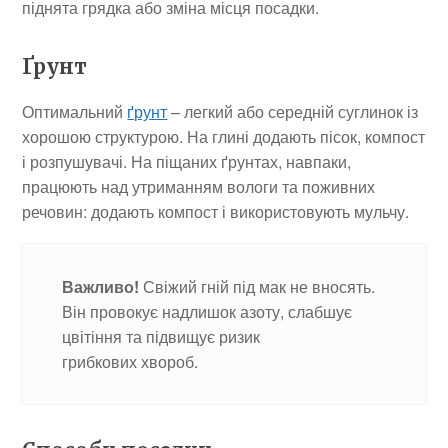
піднята грядка або зміна місця посадки.
Ґрунт
Оптимальний
ґрунт
– легкий або середній суглинок із
хорошою структурою. На глині додають пісок, компост
і розпушувачі. На піщаних ґрунтах, навпаки,
працюють над утриманням вологи та поживних
речовин: додають компост і використовують мульчу.
Важливо!
Свіжий гній під мак не вносять.
Він провокує надлишок азоту, слабшує
цвітіння та підвищує ризик
грибкових хвороб.