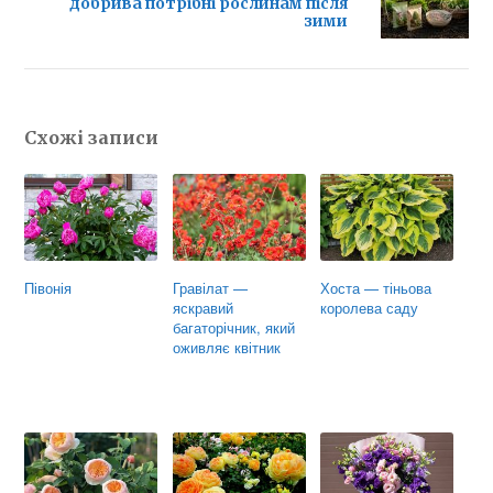
добрива потрібні рослинам після
зими
Схожі записи
Півонія
Гравілат —
Хоста — тіньова
яскравий
королева саду
багаторічник, який
оживляє квітник