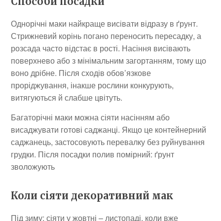
Способи посадки
Однорічні маки найкраще висівати відразу в ґрунт.
Стрижневий корінь погано переносить пересадку, а
розсада часто відстає в рості. Насіння висівають
поверхнево або з мінімальним загортанням, тому що
воно дрібне. Після сходів обов’язкове
проріджування, інакше рослини конкурують,
витягуються й слабше цвітуть.
Багаторічні маки можна сіяти насінням або
висаджувати готові саджанці. Якщо це контейнерний
саджанець, застосовують перевалку без руйнування
грудки. Після посадки полив помірний: ґрунт
зволожують
Коли сіяти декоративний мак
Під зиму: сіяти у жовтні – листопаді, коли вже