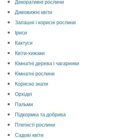
Декоративні рослини
Дивовижні квіти
Запашні і корисні рослини
Іриси
Кактуси
Квіти-хижаки
Кімнатні дерева і чагарники
Кімнатні рослини
Корисно знати
Орхідеї
Пальми
Підкормка та добрива
Плетисті рослини
Садові квіти