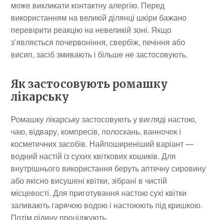
може викликати контактну алергію. Перед
використанням на великій ділянці шкіри бажано
перевірити реакцію на невеликій зоні. Якщо
з’являється почервоніння, свербіж, печіння або
висип, засіб змивають і більше не застосовують.
Як застосовують ромашку
лікарську
Ромашку лікарську застосовують у вигляді настою,
чаю, відвару, компресів, полоскань, ванночок і
косметичних засобів. Найпоширеніший варіант —
водний настій із сухих квіткових кошиків. Для
внутрішнього використання беруть аптечну сировину
або якісно висушені квітки, зібрані в чистій
місцевості. Для приготування настою сухі квітки
заливають гарячою водою і настоюють під кришкою.
Потім рідину проціджують.