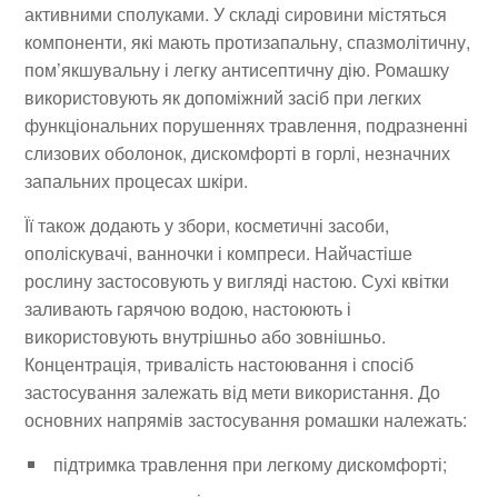
активними сполуками. У складі сировини містяться
компоненти, які мають протизапальну, спазмолітичну,
пом’якшувальну і легку антисептичну дію. Ромашку
використовують як допоміжний засіб при легких
функціональних порушеннях травлення, подразненні
слизових оболонок, дискомфорті в горлі, незначних
запальних процесах шкіри.
Її також додають у збори, косметичні засоби,
ополіскувачі, ванночки і компреси. Найчастіше
рослину застосовують у вигляді настою. Сухі квітки
заливають гарячою водою, настоюють і
використовують внутрішньо або зовнішньо.
Концентрація, тривалість настоювання і спосіб
застосування залежать від мети використання. До
основних напрямів застосування ромашки належать:
підтримка травлення при легкому дискомфорті;