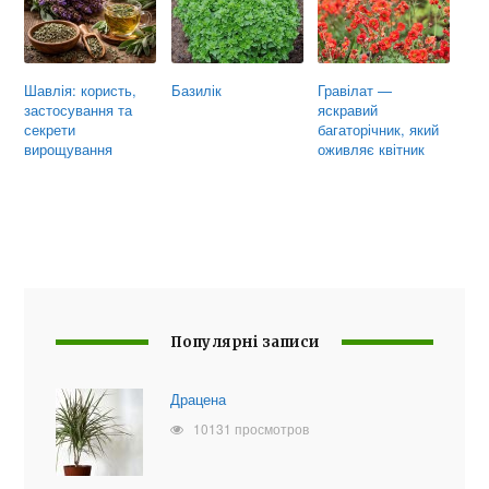
Шавлія: користь,
Базилік
Гравілат —
застосування та
яскравий
секрети
багаторічник, який
вирощування
оживляє квітник
Популярні записи
Драцена
10131 просмотров