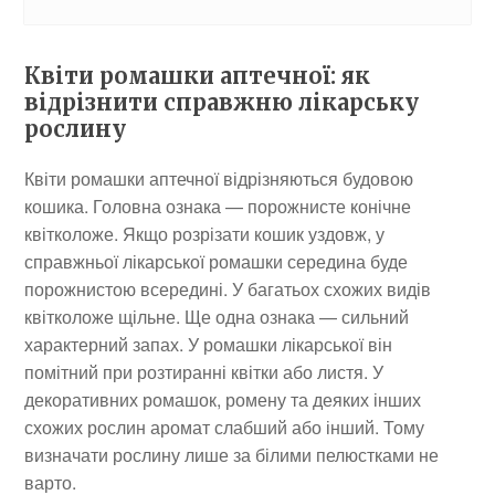
Квіти ромашки аптечної: як
відрізнити справжню лікарську
рослину
Квіти ромашки аптечної відрізняються будовою
кошика. Головна ознака — порожнисте конічне
квітколоже. Якщо розрізати кошик уздовж, у
справжньої лікарської ромашки середина буде
порожнистою всередині. У багатьох схожих видів
квітколоже щільне. Ще одна ознака — сильний
характерний запах. У ромашки лікарської він
помітний при розтиранні квітки або листя. У
декоративних ромашок, ромену та деяких інших
схожих рослин аромат слабший або інший. Тому
визначати рослину лише за білими пелюстками не
варто.