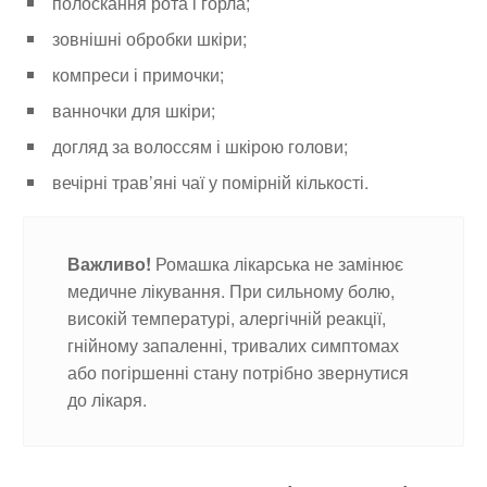
полоскання рота і горла;
зовнішні обробки шкіри;
компреси і примочки;
ванночки для шкіри;
догляд за волоссям і шкірою голови;
вечірні трав’яні чаї у помірній кількості.
Важливо!
Ромашка лікарська не замінює
медичне лікування. При сильному болю,
високій температурі, алергічній реакції,
гнійному запаленні, тривалих симптомах
або погіршенні стану потрібно звернутися
до лікаря.