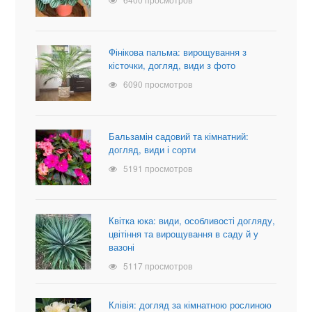
Фінікова пальма: вирощування з
кісточки, догляд, види з фото
6090 просмотров
Бальзамін садовий та кімнатний:
догляд, види і сорти
5191 просмотров
Квітка юка: види, особливості догляду,
цвітіння та вирощування в саду й у
вазоні
5117 просмотров
Клівія: догляд за кімнатною рослиною