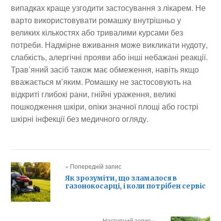
випадках краще узгодити застосування з лікарем. Не
варто використовувати ромашку внутрішньо у
великих кількостях або тривалими курсами без
потреби. Надмірне вживання може викликати нудоту,
слабкість, алергічні прояви або інші небажані реакції.
Трав’яний засіб також має обмеження, навіть якщо
вважається м’яким. Ромашку не застосовують на
відкриті глибокі рани, гнійні ураження, великі
пошкодження шкіри, опіки значної площі або гострі
шкірні інфекції без медичного огляду.
« Попередній запис
Як зрозуміти, що зламалося в
газонокосарці, і коли потрібен сервіс
Наступний запис »