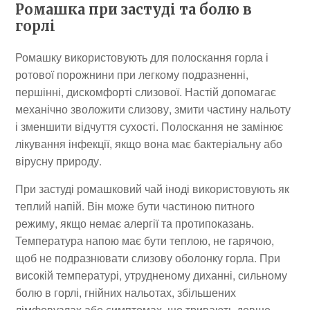
Ромашка при застуді та болю в
горлі
Ромашку використовують для полоскання горла і
ротової порожнини при легкому подразненні,
першінні, дискомфорті слизової. Настій допомагає
механічно зволожити слизову, змити частину нальоту
і зменшити відчуття сухості. Полоскання не замінює
лікування інфекції, якщо вона має бактеріальну або
вірусну природу.
При застуді ромашковий чай іноді використовують як
теплий напій. Він може бути частиною питного
режиму, якщо немає алергії та протипоказань.
Температура напою має бути теплою, не гарячою,
щоб не подразнювати слизову оболонку горла. При
високій температурі, утрудненому диханні, сильному
болю в горлі, гнійних нальотах, збільшених
лімфовузлах або симптомах, що тривають довше