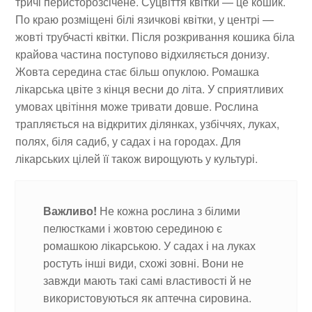
тричі перисторозсічене. Суцвіття квітки — це кошик.
По краю розміщені білі язичкові квітки, у центрі —
жовті трубчасті квітки. Після розкривання кошика біла
крайова частина поступово відхиляється донизу.
Жовта середина стає більш опуклою. Ромашка
лікарська цвіте з кінця весни до літа. У сприятливих
умовах цвітіння може тривати довше. Рослина
трапляється на відкритих ділянках, узбіччях, луках,
полях, біля садиб, у садах і на городах. Для
лікарських цілей її також вирощують у культурі.
Важливо!
Не кожна рослина з білими
пелюстками і жовтою серединою є
ромашкою лікарською. У садах і на луках
ростуть інші види, схожі зовні. Вони не
завжди мають такі самі властивості й не
використовуються як аптечна сировина.