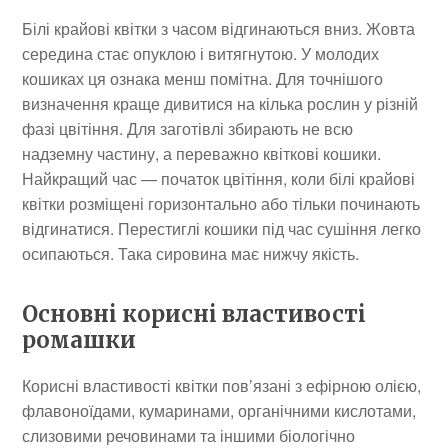
Білі крайові квітки з часом відгинаються вниз. Жовта
середина стає опуклою і витягнутою. У молодих
кошиках ця ознака менш помітна. Для точнішого
визначення краще дивитися на кілька рослин у різній
фазі цвітіння. Для заготівлі збирають не всю
надземну частину, а переважно квіткові кошики.
Найкращий час — початок цвітіння, коли білі крайові
квітки розміщені горизонтально або тільки починають
відгинатися. Перестиглі кошики під час сушіння легко
осипаються. Така сировина має нижчу якість.
Основні корисні властивості
ромашки
Корисні властивості квітки пов’язані з ефірною олією,
флавоноїдами, кумаринами, органічними кислотами,
слизовими речовинами та іншими біологічно