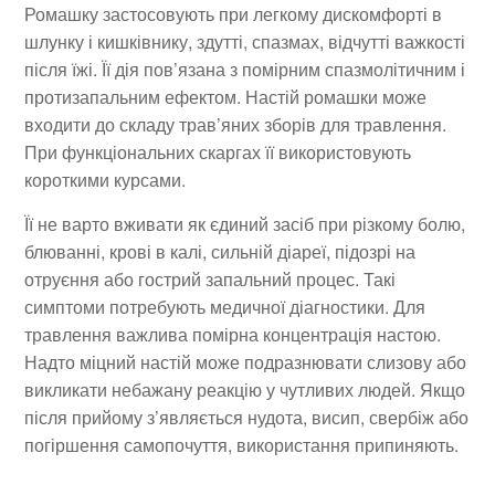
Ромашку застосовують при легкому дискомфорті в
шлунку і кишківнику, здутті, спазмах, відчутті важкості
після їжі. Її дія пов’язана з помірним спазмолітичним і
протизапальним ефектом. Настій ромашки може
входити до складу трав’яних зборів для травлення.
При функціональних скаргах її використовують
короткими курсами.
Її не варто вживати як єдиний засіб при різкому болю,
блюванні, крові в калі, сильній діареї, підозрі на
отруєння або гострий запальний процес. Такі
симптоми потребують медичної діагностики. Для
травлення важлива помірна концентрація настою.
Надто міцний настій може подразнювати слизову або
викликати небажану реакцію у чутливих людей. Якщо
після прийому з’являється нудота, висип, свербіж або
погіршення самопочуття, використання припиняють.