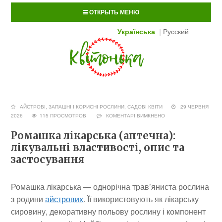
ОТКРЫТЬ МЕНЮ
Українська
Русский
АЙСТРОВІ
,
ЗАПАШНІ І КОРИСНІ РОСЛИНИ
,
САДОВІ КВІТИ
29 ЧЕРВНЯ
2026
115 ПРОСМОТРОВ
КОМЕНТАРІ ВИМКНЕНО
Ромашка лікарська (аптечна):
лікувальні властивості, опис та
застосування
Ромашка лікарська — однорічна трав’яниста рослина
з родини
айстрових
. Її використовують як лікарську
сировину, декоративну польову рослину і компонент