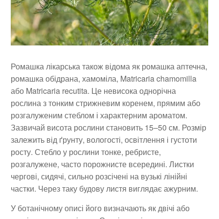
Ромашка лікарська також відома як ромашка аптечна,
ромашка обідрана, хамоміла, Matricaria chamomilla
або Matricaria recutita. Це невисока однорічна
рослина з тонким стрижневим коренем, прямим або
розгалуженим стеблом і характерним ароматом.
Зазвичай висота рослини становить 15–50 см. Розмір
залежить від ґрунту, вологості, освітлення і густоти
росту. Стебло у рослини тонке, ребристе,
розгалужене, часто порожнисте всередині. Листки
чергові, сидячі, сильно розсічені на вузькі лінійні
частки. Через таку будову листя виглядає ажурним.
У ботанічному описі його визначають як двічі або