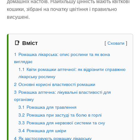
домашніх настоїв. Найбільшу цінність мають квіткові
кошики, зібрані на початку цвітіння і правильно
висушені.
Вміст
Сховати
1
Ромашка лікарська: опис рослини та як вона
виглядає
1.1
Квіти ромашки аптечної: як відрізнити справжню
лікарську рослину
2
Основні корисні властивості ромашки
3
Ромашка аптечна: лікувальні властивості для
організму
3.1
Ромашка для травлення
3.2
Ромашка при застуді та болю в горлі
3.3
Ромашка для нервової системи та сну
3.4
Ромашка для шкіри
4
Як застосовують ромашку лікарську