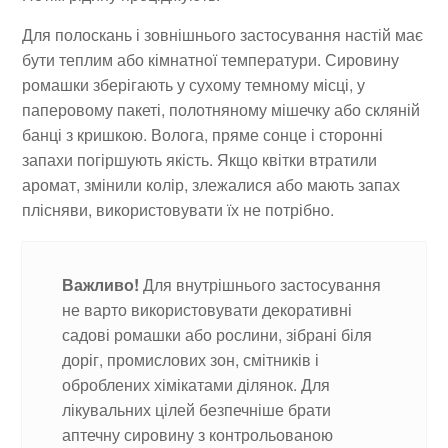
Для полоскань і зовнішнього застосування настій має
бути теплим або кімнатної температури. Сировину
ромашки зберігають у сухому темному місці, у
паперовому пакеті, полотняному мішечку або скляній
банці з кришкою. Волога, пряме сонце і сторонні
запахи погіршують якість. Якщо квітки втратили
аромат, змінили колір, злежалися або мають запах
плісняви, використовувати їх не потрібно.
Важливо!
Для внутрішнього застосування
не варто використовувати декоративні
садові ромашки або рослини, зібрані біля
доріг, промислових зон, смітників і
оброблених хімікатами ділянок. Для
лікувальних цілей безпечніше брати
аптечну сировину з контрольованою