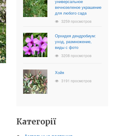
универсальное
вечнозеленое украшение
для любого сада
3259 просмотров
Орхидея дендробиум:
уход, размножение,
виды с фото
3208 просмотров
Хойя
3191 просмотров
Категорії