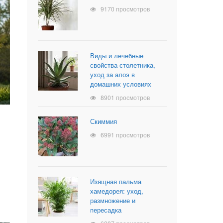
9170 просмотров
Виды и лечебные
свойства столетника,
уход за алоэ в
домашних условиях
8901 просмотров
Скиммия
6991 просмотров
Изящная пальма
хамедорея: уход,
размножение и
пересадка