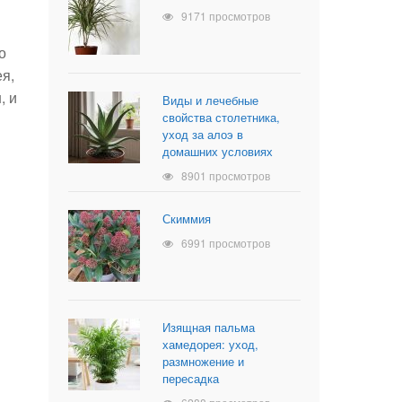
9171 просмотров
о
ея,
, и
Виды и лечебные
свойства столетника,
уход за алоэ в
домашних условиях
8901 просмотров
Скиммия
6991 просмотров
Изящная пальма
хамедорея: уход,
размножение и
пересадка