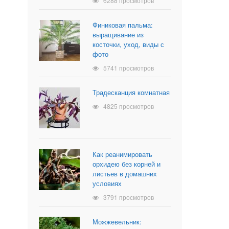
6288 просмотров
Финиковая пальма:
выращивание из
косточки, уход, виды с
фото
5741 просмотров
Традесканция комнатная
4825 просмотров
Как реанимировать
орхидею без корней и
листьев в домашних
условиях
3791 просмотров
Можжевельник: