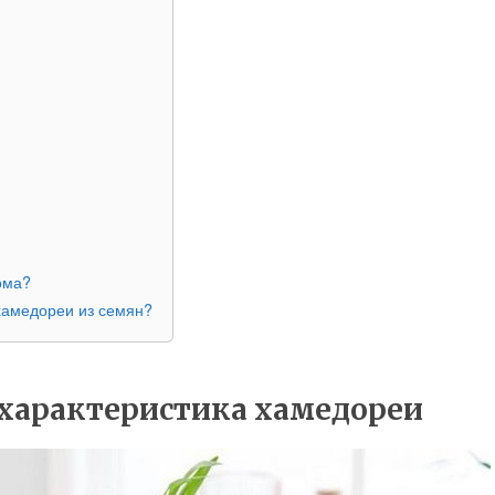
ома?
хамедореи из семян?
характеристика хамедореи