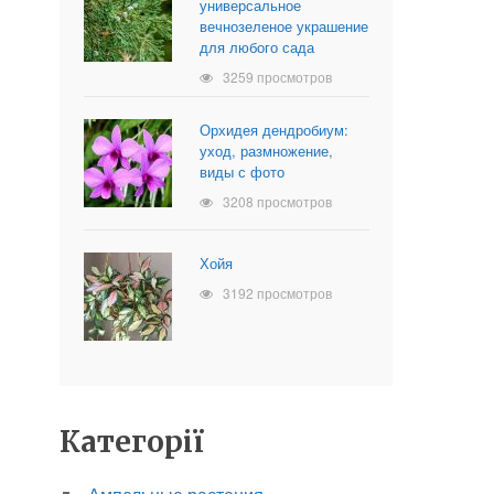
универсальное
вечнозеленое украшение
для любого сада
3259 просмотров
Орхидея дендробиум:
уход, размножение,
виды с фото
3208 просмотров
Хойя
3192 просмотров
Категорії