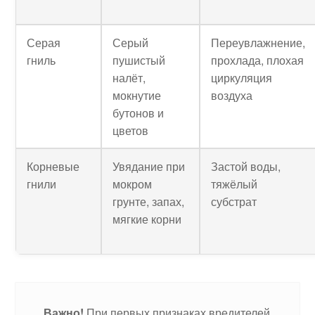
Серая
Серый
Переувлажнение,
гниль
пушистый
прохлада, плохая
налёт,
циркуляция
мокнутие
воздуха
бутонов и
цветов
Корневые
Увядание при
Застой воды,
гнили
мокром
тяжёлый
грунте, запах,
субстрат
мягкие корни
Важно!
При первых признаках вредителей