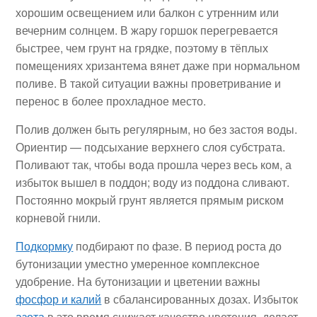
хорошим освещением или балкон с утренним или
вечерним солнцем. В жару горшок перегревается
быстрее, чем грунт на грядке, поэтому в тёплых
помещениях хризантема вянет даже при нормальном
поливе. В такой ситуации важны проветривание и
перенос в более прохладное место.
Полив должен быть регулярным, но без застоя воды.
Ориентир — подсыхание верхнего слоя субстрата.
Поливают так, чтобы вода прошла через весь ком, а
избыток вышел в поддон; воду из поддона сливают.
Постоянно мокрый грунт является прямым риском
корневой гнили.
Подкормку
подбирают по фазе. В период роста до
бутонизации уместно умеренное комплексное
удобрение. На бутонизации и цветении важны
фосфор и калий
в сбалансированных дозах. Избыток
азота
в это время снижает качество цветения, делает