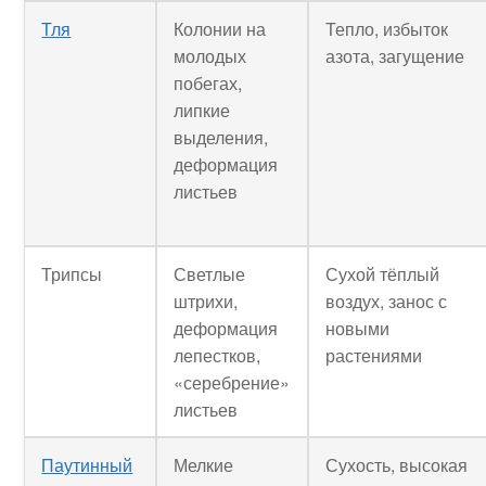
Тля
Колонии на
Тепло, избыток
молодых
азота, загущение
побегах,
липкие
выделения,
деформация
листьев
Трипсы
Светлые
Сухой тёплый
штрихи,
воздух, занос с
деформация
новыми
лепестков,
растениями
«серебрение»
листьев
Паутинный
Мелкие
Сухость, высокая