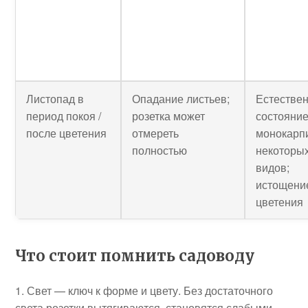
Листопад в
Опадание листьев;
Естестве
период покоя /
розетка может
состояние
после цветения
отмереть
монокарп
полностью
некоторы
видов;
истощени
цветения
Что стоит помнить садоводу
Свет — ключ к форме и цвету. Без достаточного
света розетки вытягиваются, становятся слабыми,