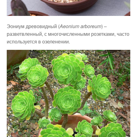
Эониум древовидный (
Aeonium arboreum
) –
разветвленный, с многочисленными розетками, часто
используется в озеленении.