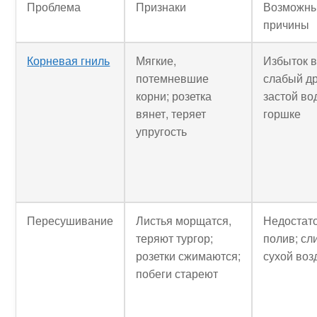
Проблема
Признаки
Возможн
причины
Корневая гниль
Мягкие,
Избыток в
потемневшие
слабый д
корни; розетка
застой во
вянет, теряет
горшке
упругость
Пересушивание
Листья морщатся,
Недостат
теряют тургор;
полив; с
розетки сжимаются;
сухой воз
побеги стареют