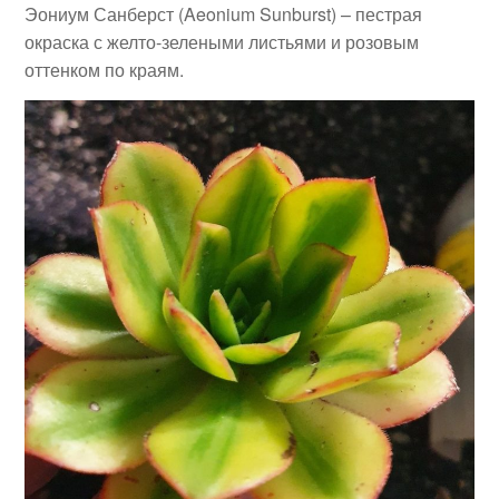
Эониум Санберст (Aeonium Sunburst) – пестрая
окраска с желто-зелеными листьями и розовым
оттенком по краям.