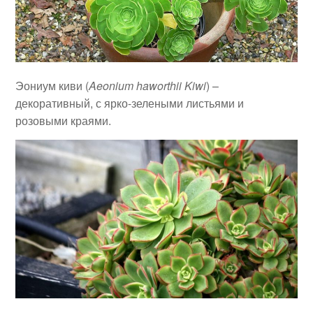
Эониум киви (
Aeonium haworthii Kiwi
) –
декоративный, с ярко-зелеными листьями и
розовыми краями.