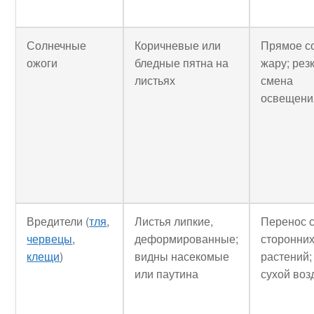
Солнечные
Коричневые или
Прямое с
ожоги
бледные пятна на
жару; рез
листьях
смена
освещени
Вредители (
тля
,
Листья липкие,
Перенос 
червецы
,
деформированные;
сторонни
клещи
)
видны насекомые
растений;
или паутина
сухой воз