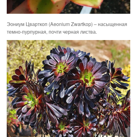
Эониум Цварткоп (Aeonium Zwartkop) – насыщенная
темно-пурпурная, почти черная листва.