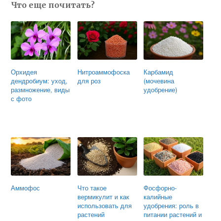
Что еще почитать?
Орхидея
Нитроаммофоска
Карбамид
дендробиум: уход,
для роз
(мочевина
размножение, виды
удобрение)
с фото
Аммофос
Что такое
Фосфорно-
вермикулит и как
калийные
использовать для
удобрения: роль в
растений
питании растений и