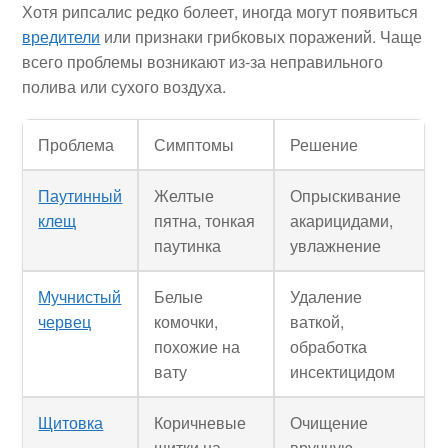
Хотя рипсалис редко болеет, иногда могут появиться
вредители
или признаки грибковых поражений. Чаще
всего проблемы возникают из-за неправильного
полива или сухого воздуха.
Проблема
Симптомы
Решение
Паутинный
Желтые
Опрыскивание
клещ
пятна, тонкая
акарицидами,
паутинка
увлажнение
Мучнистый
Белые
Удаление
червец
комочки,
ваткой,
похожие на
обработка
вату
инсектицидом
Щитовка
Коричневые
Очищение
щитки на
вручную,