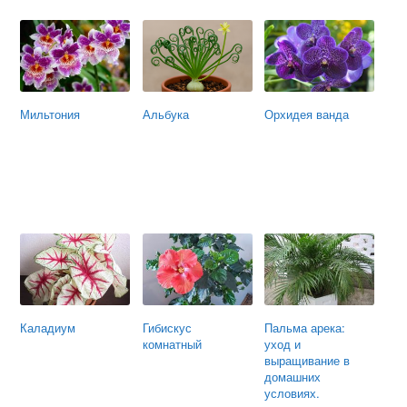
Мильтония
Альбука
Орхидея ванда
Каладиум
Гибискус
Пальма арека:
комнатный
уход и
выращивание в
домашних
условиях.