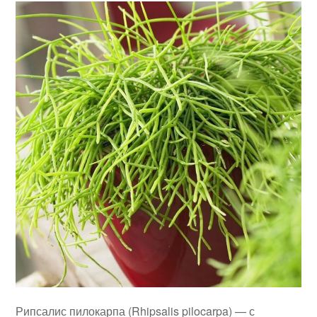
Рипсалис пилокарпа (Rhipsalis pilocarpa) — с