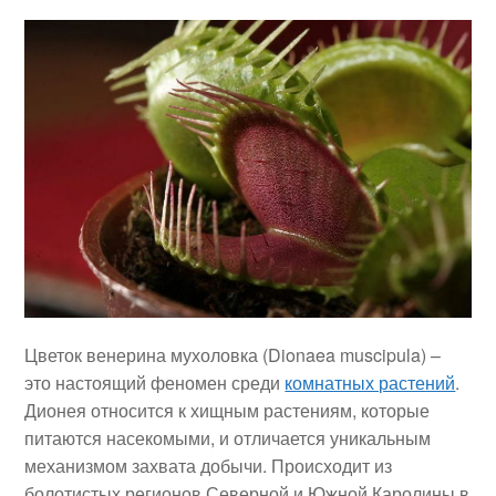
Цветок венерина мухоловка (Dionaea muscipula) –
это настоящий феномен среди
комнатных растений
.
Дионея относится к хищным растениям, которые
питаются насекомыми, и отличается уникальным
механизмом захвата добычи. Происходит из
болотистых регионов Северной и Южной Каролины в