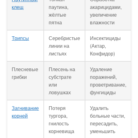
клещ
паутина,
акарицидами,
жёлтые
увеличение
пятна
влажности
Трипсы
Серебристые
Инсектициды
линии на
(Актар,
листьях
Конфидор)
Плесневые
Плесень на
Удаление
грибки
субстрате
поражений,
или
проветривание,
ловушках
фунгициды
Загнивание
Потеря
Удалить
корней
тургора,
больные части,
гнилость
пересадить,
корневища
уменьшить