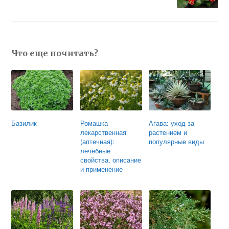
Что еще почитать?
Базилик
Ромашка
Агава: уход за
лекарственная
растением и
(аптечная):
популярные виды
лечебные
свойства, описание
и применение