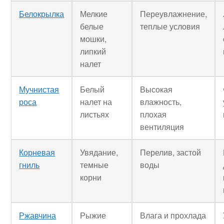
Белокрылка
Мелкие
Переувлажнение,
белые
теплые условия
мошки,
липкий
налет
Мучнистая
Белый
Высокая
роса
налет на
влажность,
листьях
плохая
вентиляция
Корневая
Увядание,
Перелив, застой
гниль
темные
воды
корни
Ржавчина
Рыжие
Влага и прохлада