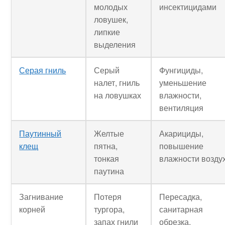
молодых
инсектицидами
ловушек,
липкие
выделения
Серая гниль
Серый
Фунгициды,
налет, гниль
уменьшение
на ловушках
влажности,
вентиляция
Паутинный
Желтые
Акарициды,
клещ
пятна,
повышение
тонкая
влажности возду
паутина
Загнивание
Потеря
Пересадка,
корней
тургора,
санитарная
запах гнили
обрезка,