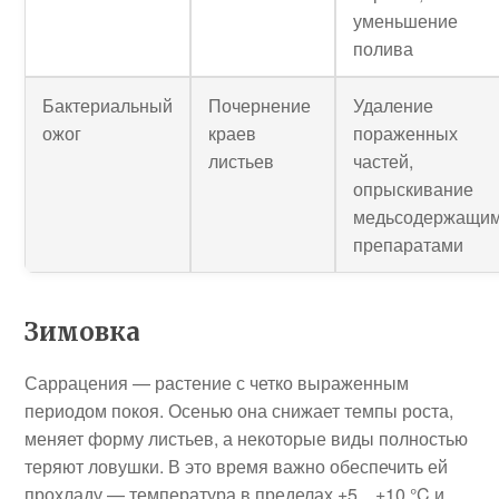
уменьшение
полива
Бактериальный
Почернение
Удаление
ожог
краев
пораженных
листьев
частей,
опрыскивание
медьсодержащи
препаратами
Зимовка
Саррацения — растение с четко выраженным
периодом покоя. Осенью она снижает темпы роста,
меняет форму листьев, а некоторые виды полностью
теряют ловушки. В это время важно обеспечить ей
прохладу — температура в пределах +5…+10 °C и